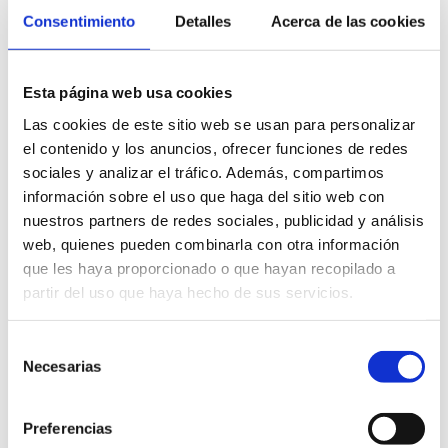
Consentimiento
Detalles
Acerca de las cookies
Autoridad Portuaria
Castell d'Olimbroi, 7
Esta página web usa cookies
Tél. 96 642 82 40
Las cookies de este sitio web se usan para personalizar
PLUS D’INFOS
el contenido y los anuncios, ofrecer funciones de redes
sociales y analizar el tráfico. Además, compartimos
información sobre el uso que haga del sitio web con
nuestros partners de redes sociales, publicidad y análisis
web, quienes pueden combinarla con otra información
que les haya proporcionado o que hayan recopilado a
partir del uso que haya hecho de sus servicios.
Ayuntamiento
Pl. de la Constitució, s/n
Selección
Necesarias
de
Tél. 96 578 01 00
consentimiento
PLUS D’INFOS
Preferencias