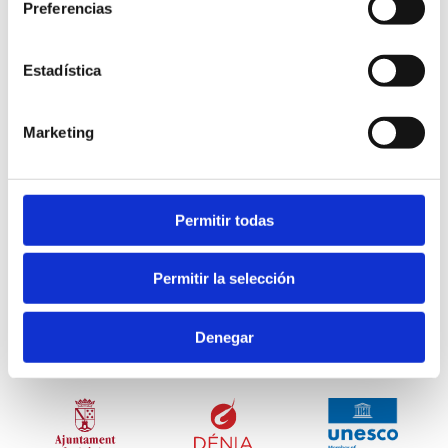
Preferencias
Estadística
Marketing
Permitir todas
Ajuntament de Dénia
Permitir la selección
Àrea de Turisme
Denegar
Plaza Oculista Buigues, 9. 03700 Dénia
T. 96 642 23 67
denia@touristinfo.net