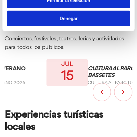
Permitir la selección
La agenda de una ciudad
Denegar
vibrante
Conciertos, festivales, teatros, ferias y actividades
para todos los públicos.
JUL
CULTURA AL PARC DE LES
15
BASSETES
CULTURA AL PARC DE LES BASSETES
Experiencias turísticas
locales