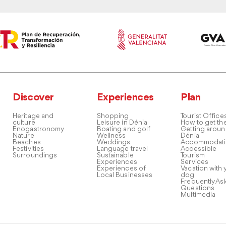
Discover
Experiences
Plan
Heritage and
Shopping
Tourist Office
culture
Leisure in Dénia
How to get th
Enogastronomy
Boating and golf
Getting arou
Nature
Wellness
Dénia
Beaches
Weddings
Accommodati
Festivities
Language travel
Accessible
Surroundings
Sustainable
Tourism
Experiences
Services
Experiences of
Vacation with 
Local Businesses
dog
Frequently As
Questions
Multimedia