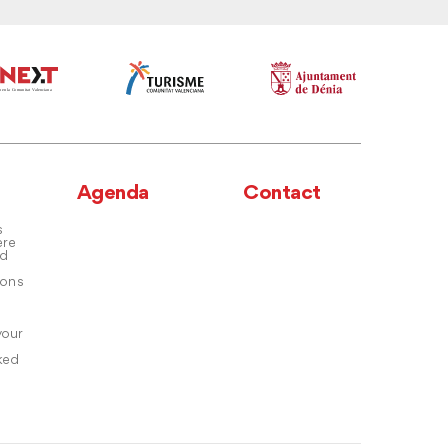
Agenda
Contact
s
ere
nd
ons
your
ked