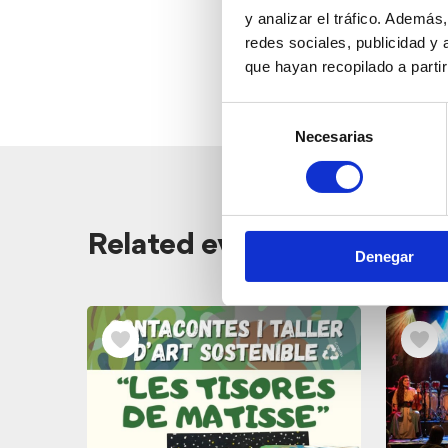
y analizar el tráfico. Ademá
redes sociales, publicidad y
que hayan recopilado a parti
Selección
Necesarias
de
consentimiento
View
Related events
Denegar
related
events