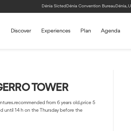
Dénia Sicted
Dénia Convention Bureau
Dénia, 
Discover
Experiences
Plan
Agenda
GERRO TOWER
s.recommended from 6 years old.price 5
ed until 14 h on the Thursday before the