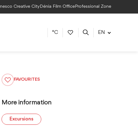
Unesco Creative City
Dénia Film Office
Professional Zone
°C
EN
FAVOURITES
More information
Excursions