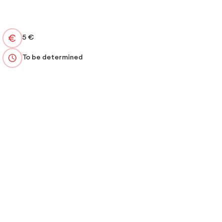
5 €
To be determined