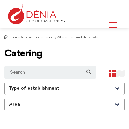
Home
Discover
Enogastronomy
Where to eat and drink
Catering
Catering
Type of establishment
Area