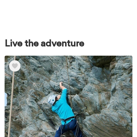
Live the adventure
Ver
elementos
de
Live
the
adventure