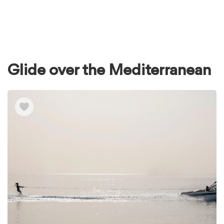
Glide over the Mediterranean
Ver
elementos
de
Glide
over
the
Mediterranean