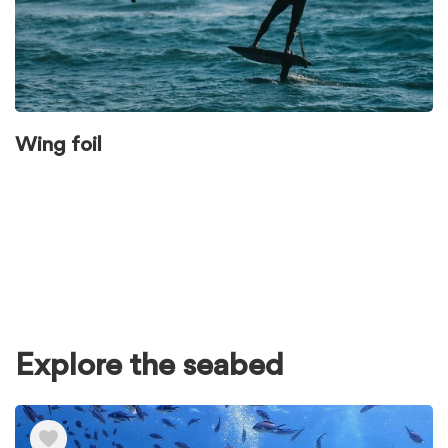
Wing foil
Explore the seabed
Ver
elementos