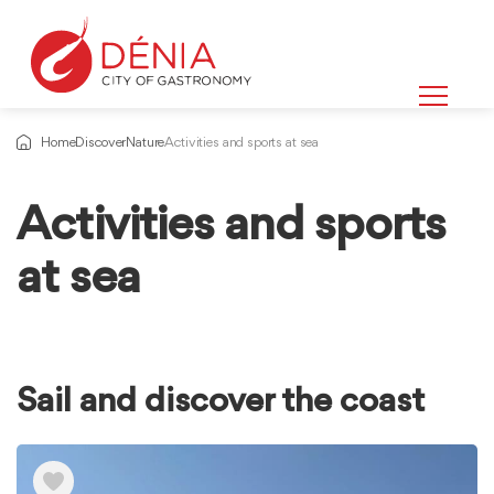
Home
Discover
Nature
Activities and sports at sea
Activities and sports
Information
about
at sea
Sail and discover the coast
Ver
elementos