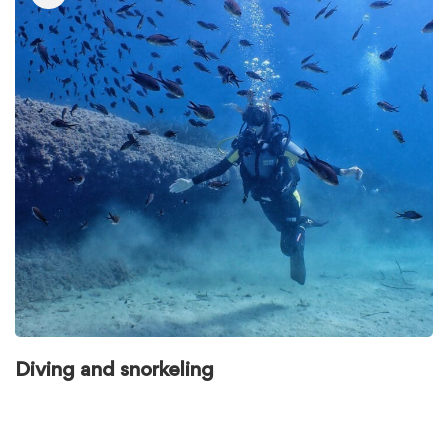
de
Explore
the
seabed
Diving and snorkeling