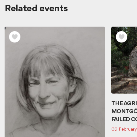
Related events
View
related
events
THE AGR
MONTGÓ.
FAILED 
09 Februar