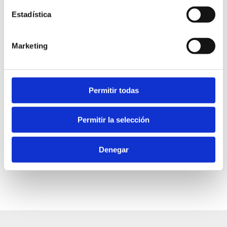
Estadística
Auditorium Theater
Marketing
cultura@ayto-denia.es
Free admission
Permitir todas
20 h
Permitir la selección
Denegar
FAVOURITES