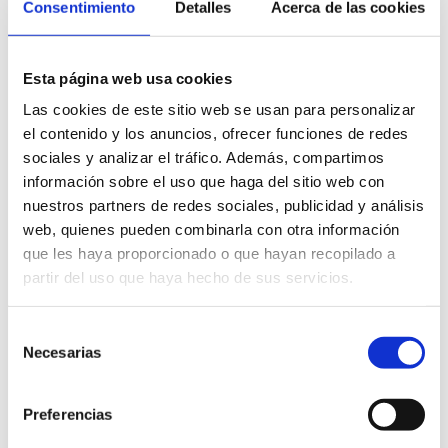
Consentimiento
Detalles
Acerca de las cookies
Esta página web usa cookies
Las cookies de este sitio web se usan para personalizar
el contenido y los anuncios, ofrecer funciones de redes
sociales y analizar el tráfico. Además, compartimos
More information
información sobre el uso que haga del sitio web con
nuestros partners de redes sociales, publicidad y análisis
web, quienes pueden combinarla con otra información
Music
que les haya proporcionado o que hayan recopilado a
partir del uso que haya hecho de sus servicios.
Selección
Necesarias
de
consentimiento
Preferencias