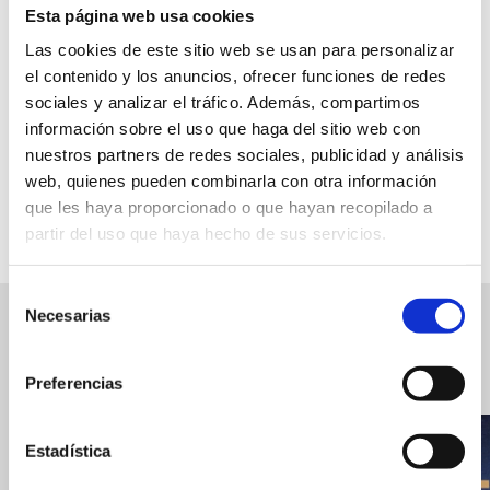
Free admission
Esta página web usa cookies
Monday to Friday from 11am to 2pm and from
Las cookies de este sitio web se usan para personalizar
5pm to 9pm. Saturday from 10 to 13:30h
el contenido y los anuncios, ofrecer funciones de redes
sociales y analizar el tráfico. Además, compartimos
información sobre el uso que haga del sitio web con
nuestros partners de redes sociales, publicidad y análisis
FAVOURITES
web, quienes pueden combinarla con otra información
que les haya proporcionado o que hayan recopilado a
partir del uso que haya hecho de sus servicios.
Selección
Necesarias
de
Related events
View
consentimiento
related
Preferencias
events
Estadística