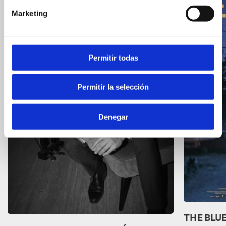
Marketing
Permitir todas
Permitir la selección
Denegar
THE BLUE