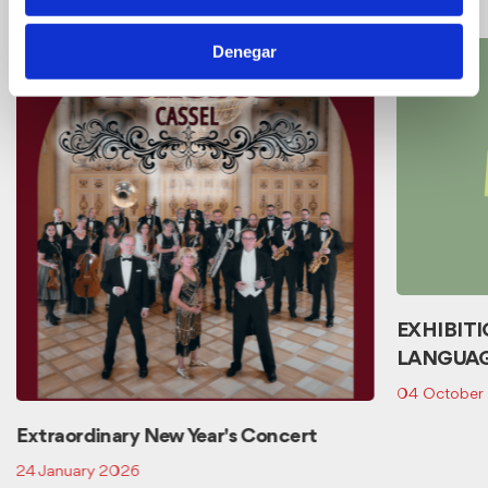
events
Denegar
EXHIBIT
LANGUAG
04 October
Extraordinary New Year's Concert
24 January 2026