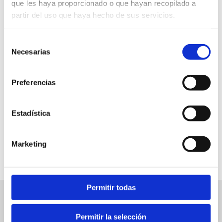
que les haya proporcionado o que hayan recopilado a
partir del uso que haya hecho de sus servicios.
Public Library
Selección
Necesarias
de
Free
consentimiento
19.30 h
Preferencias
Estadística
FAVOURITES
Marketing
Permitir todas
Related events
View
Permitir la selección
related