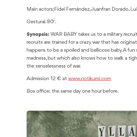
Main actors:Fidel Fernández, Juanfran Dorado, Lui
Gestural. 80′.
Synopsis:
WAR BABY takes us to a military recrui
recruits are trained for a crazy war that has origi
happens to be a spoiled and bellicose baby. A fun 
madness, but which also knows how to walk a tig
the senselessness of war.
Admission 12 € at
www.notikumi.com
Box office: the same day one hour before.