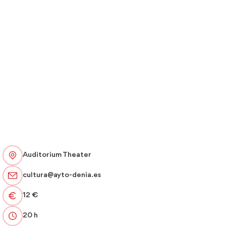
Auditorium Theater
cultura@ayto-denia.es
12 €
20 h