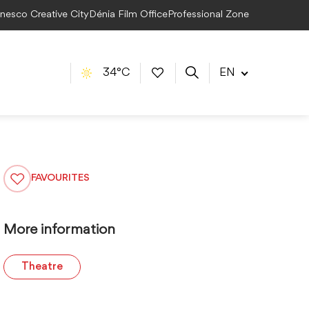
Unesco Creative City
Dénia Film Office
Professional Zone
34°C
EN
FAVOURITES
More information
Theatre