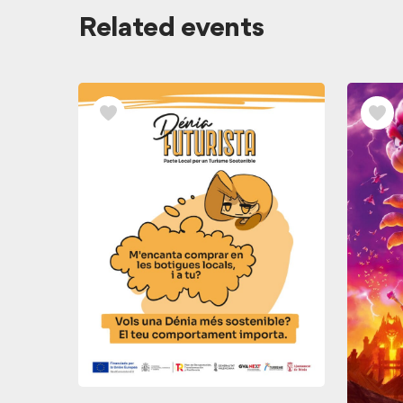
View
Related events
related
events