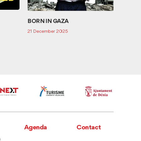
Event
14 Janua
BORN IN GAZA
21 December 2025
Agenda
Contact
s