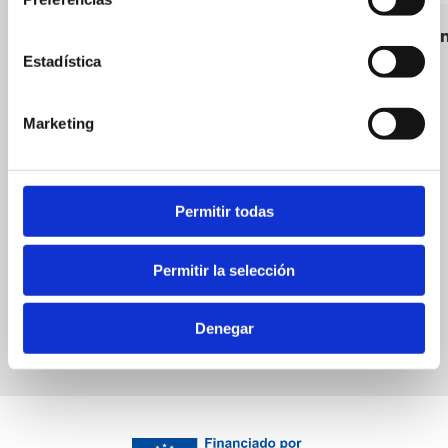
Avda. Joa
Estadística
Marketing
Permitir todas
Merendero Gallego
Local Cuisine
Permitir la selección
Denegar