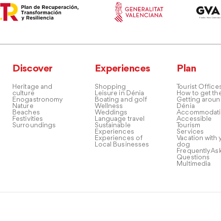
Discover
Experiences
Plan
Heritage and
Shopping
Tourist Office
culture
Leisure in Dénia
How to get th
Enogastronomy
Boating and golf
Getting arou
Nature
Wellness
Dénia
Beaches
Weddings
Accommodati
Festivities
Language travel
Accessible
Surroundings
Sustainable
Tourism
Experiences
Services
Experiences of
Vacation with 
Local Businesses
dog
Frequently As
Questions
Multimedia