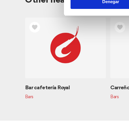
Other nearby restaurants
Denegar
Bar cafetería Royal
Carreñ
Bars
Bars