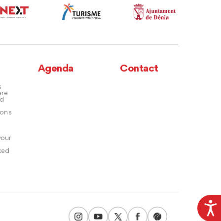
Agenda
Contact
s
ere
nd
ons
your
ked