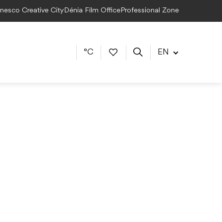
Unesco Creative City
Dénia Film Office
Professional Zone
°C
EN