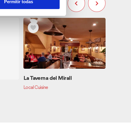
Permitir todas
La Taverna del Mirall
Local Cuisine
Bar cafe
Bars