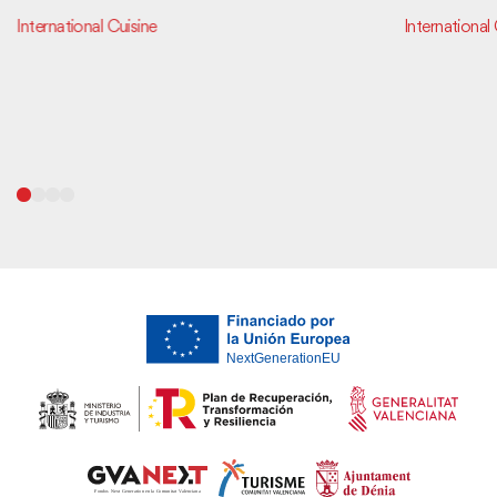
International Cuisine
International 