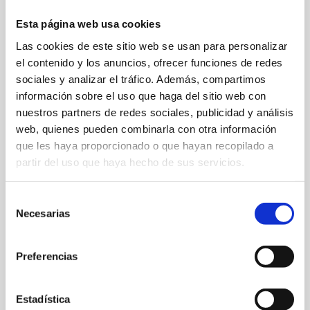
Esta página web usa cookies
Las cookies de este sitio web se usan para personalizar
el contenido y los anuncios, ofrecer funciones de redes
sociales y analizar el tráfico. Además, compartimos
información sobre el uso que haga del sitio web con
Partida Madrigueres Sud, 50 B
nuestros partners de redes sociales, publicidad y análisis
web, quienes pueden combinarla con otra información
900130014
que les haya proporcionado o que hayan recopilado a
partir del uso que haya hecho de sus servicios.
busdenia@sagales.com
Web
Selección
Necesarias
de
consentimiento
Preferencias
FAVOURITES
Estadística