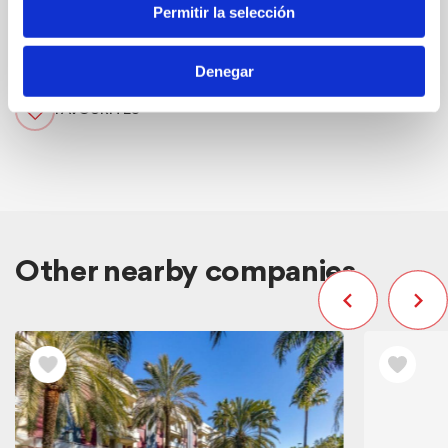
Web
Permitir la selección
Denegar
FAVOURITES
Other nearby companies