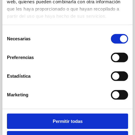
web, quienes pueden combinarla con otra información
que les haya proporcionado o que hayan recopilado a
partir del uso que haya hecho de sus servicios.
Selección
Necesarias
de
consentimiento
Preferencias
Estadística
Marketing
Av. de Gandia, 2
630 99 24 88
Permitir todas
hola@fernandosendra.es