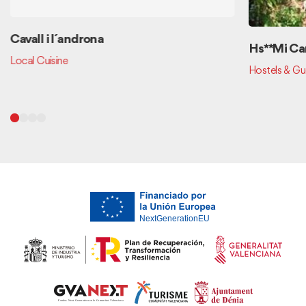
Cavall i l´androna
Hs** Mi C
Local Cuisine
Hostels & Gu