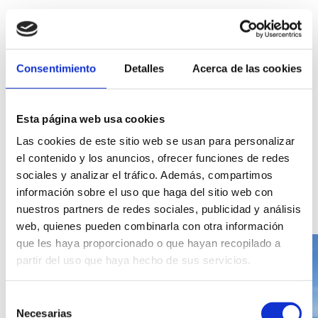
Services
Consentimiento
Detalles
Acerca de las cookies
Accessibility
Esta página web usa cookies
Las cookies de este sitio web se usan para personalizar
el contenido y los anuncios, ofrecer funciones de redes
sociales y analizar el tráfico. Además, compartimos
Gallery
Image
información sobre el uso que haga del sitio web con
gallery
nuestros partners de redes sociales, publicidad y análisis
of
web, quienes pueden combinarla con otra información
the
que les haya proporcionado o que hayan recopilado a
Habitat
partir del uso que haya hecho de sus servicios.
Dénia
accommodation.
Selección
Necesarias
de