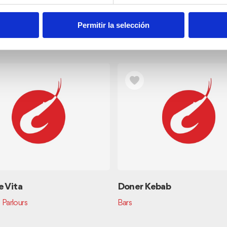
Permitir la selección
e Vita
Doner Kebab
 Parlours
Bars