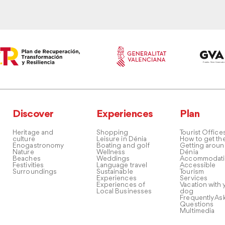
Discover
Experiences
Plan
Heritage and
Shopping
Tourist Office
culture
Leisure in Dénia
How to get th
Enogastronomy
Boating and golf
Getting arou
Nature
Wellness
Dénia
Beaches
Weddings
Accommodati
Festivities
Language travel
Accessible
Surroundings
Sustainable
Tourism
Experiences
Services
Experiences of
Vacation with 
Local Businesses
dog
Frequently As
Questions
Multimedia