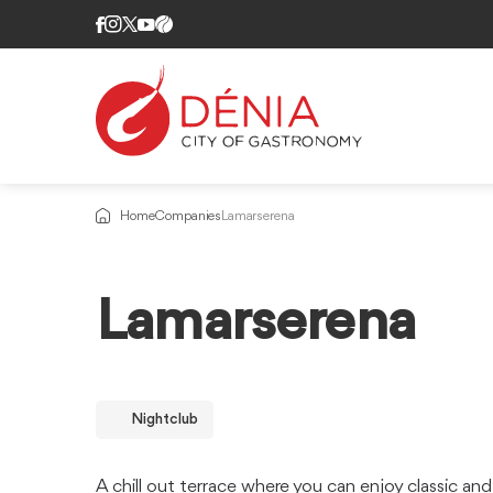
Home
Companies
Lamarserena
Lamarserena
Nightclub
A chill out terrace where you can enjoy classic 