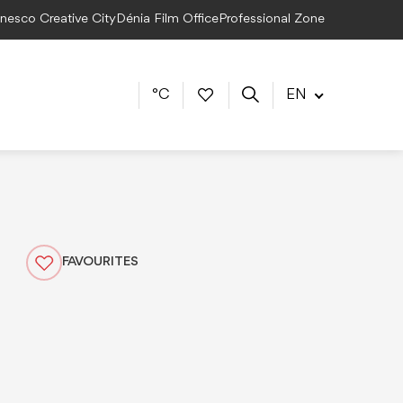
Unesco Creative City
Dénia Film Office
Professional Zone
°C
EN
FAVOURITES