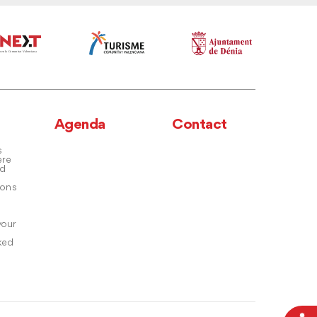
Agenda
Contact
s
ere
nd
ons
your
ked