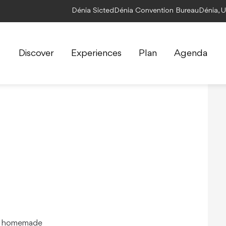
Dénia Sicted
Dénia Convention Bureau
Dénia, 
Discover
Experiences
Plan
Agenda
and homemade