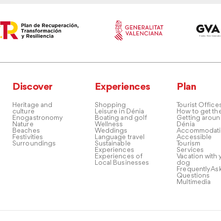
Discover
Experiences
Plan
Heritage and
Shopping
Tourist Office
culture
Leisure in Dénia
How to get th
Enogastronomy
Boating and golf
Getting arou
Nature
Wellness
Dénia
Beaches
Weddings
Accommodati
Festivities
Language travel
Accessible
Surroundings
Sustainable
Tourism
Experiences
Services
Experiences of
Vacation with 
Local Businesses
dog
Frequently As
Questions
Multimedia