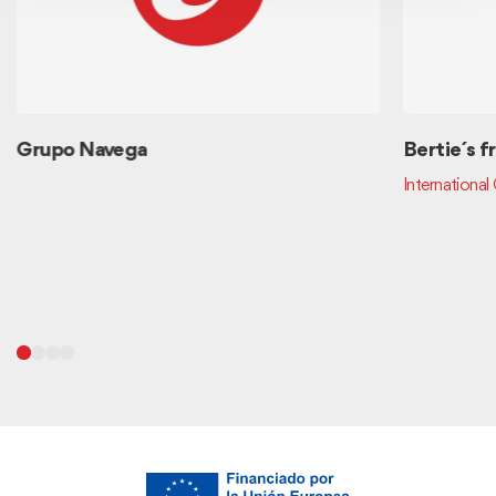
Grupo Navega
Bertie´s f
International 