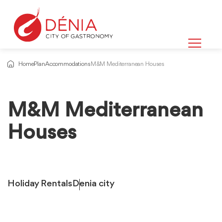
Home
Plan
Accommodations
M&M Mediterranean Houses
M&M Mediterranean
Houses
Holiday Rentals
Denia city