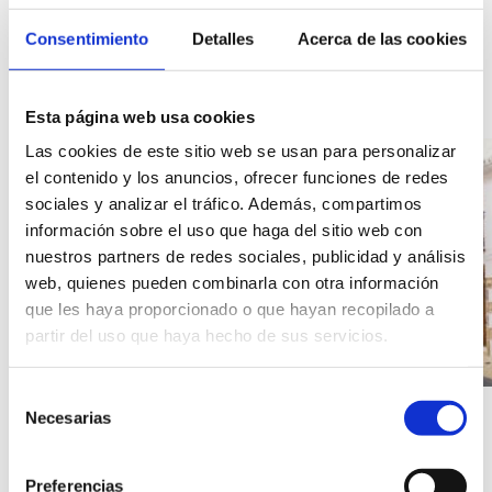
Consentimiento
Detalles
Acerca de las cookies
Gallery
Image
gallery
of
Esta página web usa cookies
the
Las cookies de este sitio web se usan para personalizar
Habitat
el contenido y los anuncios, ofrecer funciones de redes
Dénia
sociales y analizar el tráfico. Además, compartimos
accommodation.
información sobre el uso que haga del sitio web con
nuestros partners de redes sociales, publicidad y análisis
web, quienes pueden combinarla con otra información
que les haya proporcionado o que hayan recopilado a
partir del uso que haya hecho de sus servicios.
Selección
Necesarias
de
consentimiento
Preferencias