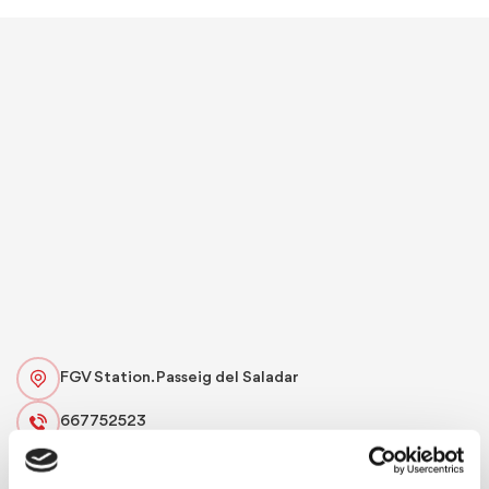
FGV Station. Passeig del Saladar
667752523