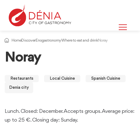
Home
Discover
Enogastronomy
Where to eat and drink
Noray
Noray
Restaurants
Local Cuisine
Spanish Cuisine
Denia city
Lunch. Closed: December. Accepts groups. Average price:
up to 25 €. Closing day: Sunday.