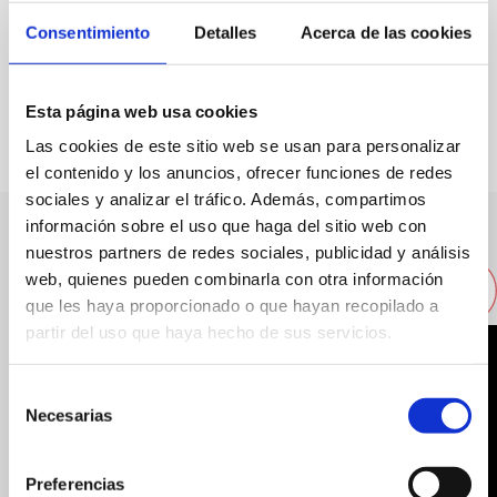
Specialty:
Lunch
Consentimiento
Detalles
Acerca de las cookies
FAVOURITES
Esta página web usa cookies
Las cookies de este sitio web se usan para personalizar
el contenido y los anuncios, ofrecer funciones de redes
sociales y analizar el tráfico. Además, compartimos
información sobre el uso que haga del sitio web con
nuestros partners de redes sociales, publicidad y análisis
Other nearby restaurants
web, quienes pueden combinarla con otra información
que les haya proporcionado o que hayan recopilado a
partir del uso que haya hecho de sus servicios.
Selección
Necesarias
de
consentimiento
Preferencias