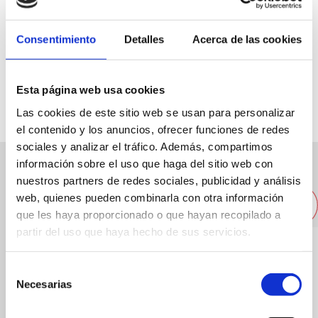
Consentimiento
Detalles
Acerca de las cookies
Avda Ramón Ortega, 32
96 6421297
Esta página web usa cookies
Las cookies de este sitio web se usan para personalizar
el contenido y los anuncios, ofrecer funciones de redes
sociales y analizar el tráfico. Además, compartimos
información sobre el uso que haga del sitio web con
nuestros partners de redes sociales, publicidad y análisis
Other nearby restaurants
web, quienes pueden combinarla con otra información
que les haya proporcionado o que hayan recopilado a
partir del uso que haya hecho de sus servicios.
Selección
Necesarias
de
consentimiento