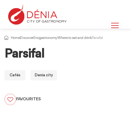
Home
Discover
Enogastronomy
Where to eat and drink
Parsifal
Parsifal
Cafés
Denia city
FAVOURITES