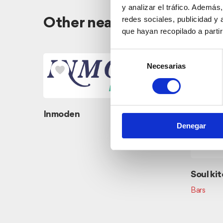
y analizar el tráfico. Ademá
redes sociales, publicidad y
Other nearby companies
que hayan recopilado a parti
Selección
Necesarias
de
consentimiento
Inmoden
Denegar
Soul ki
Bars