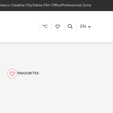
Unesco Creative City
Dénia Film Office
Professional Zone
°C
EN
FAVOURITES