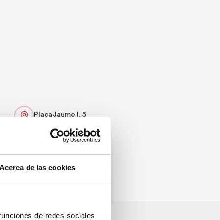
Plaça Jaume I, 5
96 642 96 00
csp_denia@gva.es
Acerca de las cookies
 funciones de redes sociales