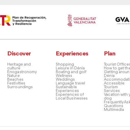
Discover
Experiences
Plan
Heritage and
Shopping
Tourist Office
culture
Leisure in Dénia
How to get th
Enogastronomy
Boating and golf
Getting arou
Nature
Wellness
Dénia
Beaches
Weddings
Accommodati
Festivities
Language travel
Accessible
Surroundings
Sustainable
Tourism
Experiences
Services
Experiences of
Vacation with 
Local Businesses
dog
Frequently As
Questions
Multimedia