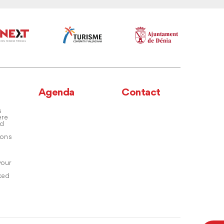
Agenda
Contact
s
ere
nd
ons
your
ked