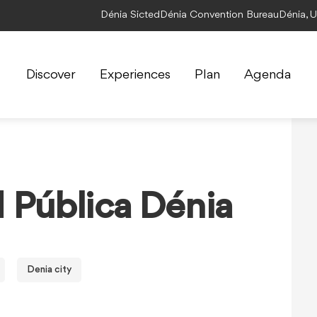
Dénia Sicted
Dénia Convention Bureau
Dénia, 
Discover
Experiences
Plan
Agenda
d Pública Dénia
Denia city