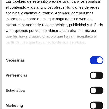
Las cookies de este sitio web se usan para personalizar
el contenido y los anuncios, ofrecer funciones de redes
sociales y analizar el tráfico. Además, compartimos
información sobre el uso que haga del sitio web con
Camí de Gandia, 10
nuestros partners de redes sociales, publicidad y análisis
web, quienes pueden combinarla con otra información
96 578 12 52 -626 04 33 96
que les haya proporcionado o que hayan recopilado a
info@ventalagiralda.com
partir del uso que haya hecho de sus servicios.
Web
Selección
Necesarias
de
Specialty:
Rice
consentimiento
Preferencias
FAVOURITES
Estadística
Marketing