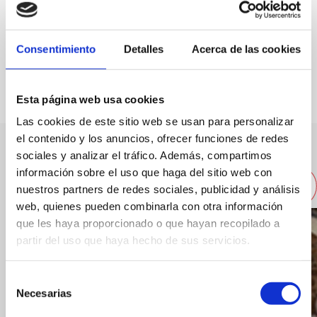
Capacity:
40
Consentimiento
Detalles
Acerca de las cookies
FAVOURITES
Esta página web usa cookies
Las cookies de este sitio web se usan para personalizar
el contenido y los anuncios, ofrecer funciones de redes
sociales y analizar el tráfico. Además, compartimos
Other nearby restaurants
información sobre el uso que haga del sitio web con
nuestros partners de redes sociales, publicidad y análisis
web, quienes pueden combinarla con otra información
que les haya proporcionado o que hayan recopilado a
partir del uso que haya hecho de sus servicios.
Selección
Necesarias
de
consentimiento