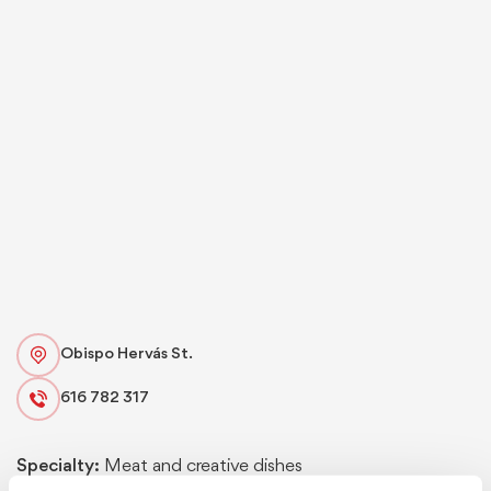
Obispo Hervás St.
616 782 317
Specialty:
Meat and creative dishes