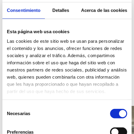
Consentimiento
Detalles
Acerca de las cookies
Services
Esta página web usa cookies
Accessibility
Las cookies de este sitio web se usan para personalizar
el contenido y los anuncios, ofrecer funciones de redes
Wedding Services
sociales y analizar el tráfico. Además, compartimos
información sobre el uso que haga del sitio web con
nuestros partners de redes sociales, publicidad y análisis
web, quienes pueden combinarla con otra información
Gallery
Image
que les haya proporcionado o que hayan recopilado a
gallery
partir del uso que haya hecho de sus servicios.
of
the
Selección
Habitat
Necesarias
de
Dénia
consentimiento
accommodation.
Preferencias