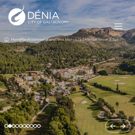
Home
Plan
Accommodations
Dénia Marriott La Sella Golf Resort & Spa