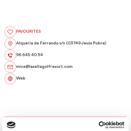
FAVOURITES
Alquería de Ferrando s/n (03749 Jesús Pobre)
96 645 40 54
mice@lasellagolfresort.com
Web
MICE