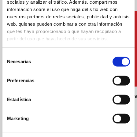
sociales y analizar el tráfico. Además, compartimos
información sobre el uso que haga del sitio web con
nuestros partners de redes sociales, publicidad y análisis
web, quienes pueden combinarla con otra información
que les haya proporcionado o que hayan recopilado a
partir del uso que haya hecho de sus servicios.
Selección
Necesarias
de
consentimiento
Preferencias
Water platforms and/or children's
Smoke-fr
Estadística
infrastructures
Marketing