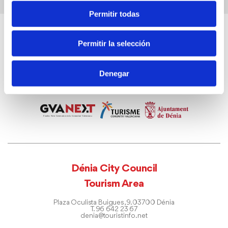
Permitir todas
Permitir la selección
Denegar
Dénia City Council
Tourism Area
Plaza Oculista Buigues, 9. 03700 Dénia
T. 96 642 23 67
denia@touristinfo.net