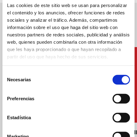
Las cookies de este sitio web se usan para personalizar
el contenido y los anuncios, ofrecer funciones de redes
Other services
sociales y analizar el tráfico. Además, compartimos
información sobre el uso que haga del sitio web con
nuestros partners de redes sociales, publicidad y análisis
web, quienes pueden combinarla con otra información
que les haya proporcionado o que hayan recopilado a
partir del uso que haya hecho de sus servicios.
Selección
Necesarias
de
consentimiento
Preferencias
Estadística
Hammocks and shades
Beach voll
Marketing