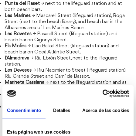
Punta del Raset
→ next to the lifeguard station and at
both beach bars.
Les Marines
→ Mascarell Street (lifeguard station), Boga
Street (next to the beach library), and beach bar in the
Albaranes area of Les Marines Beach.
Les Bovetes
→ Pasarell Street (lifeguard station) and
beach bar on Cigonya Street.
Els Molins
→ Llac Baikal Street (lifeguard station) and
beach bar on Oceà Atlàntic Street.
L’Almadrava
→ Riu Ebrón Street, next to the lifeguard
station.
Les Deveses
→ Riu Nacimiento Street (lifeguard station),
Riu Grande Street and Camí de Bassot.
Marineta Cassiana
→ next to the lifeguard station and at
the beach bar.
Les Rotes
→ Trampolí area (Fénix Street, next to the
lifeguard station).
La Punta Negra
→ Punta Negra area (Terra Street) and
Consentimiento
Detalles
Acerca de las cookies
Arenetes (final roundabout).
Esta página web usa cookies