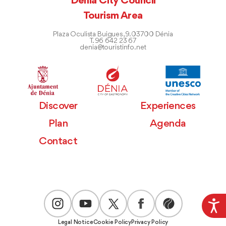
Dénia City Council
Tourism Area
Plaza Oculista Buigues, 9. 03700 Dénia
T. 96 642 23 67
denia@touristinfo.net
Discover
Experiences
Plan
Agenda
Contact
Legal Notice
Cookie Policy
Privacy Policy