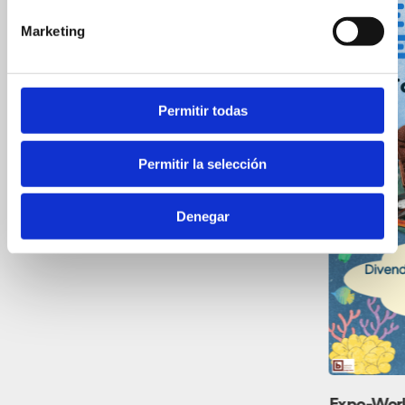
Marketing
Permitir todas
Permitir la selección
XXXIII MÚSICA AL CASTELL
Denegar
23 - 27 Juli 2025