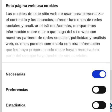
Esta página web usa cookies
5 €
Las cookies de este sitio web se usan para personalizar
Noch zu bestimmen
el contenido y los anuncios, ofrecer funciones de redes
sociales y analizar el tráfico. Además, compartimos
información sobre el uso que haga del sitio web con
nuestros partners de redes sociales, publicidad y análisis
web, quienes pueden combinarla con otra información
FAVORITOS
que les haya proporcionado o que hayan recopilado a
partir del uso que haya hecho de sus servicios.
Selección
Necesarias
de
consentimiento
Ereignisse in Verbindung
Ver
Preferencias
los
Eventos
relacionados
Estadística