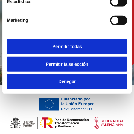
Genießen Sie unsere
Estadística
Küche nur einen
Steinwurf vom Meer
Marketing
entfernt
Permitir todas
RESTAURANTS ANSEHEN
Permitir la selección
Denegar