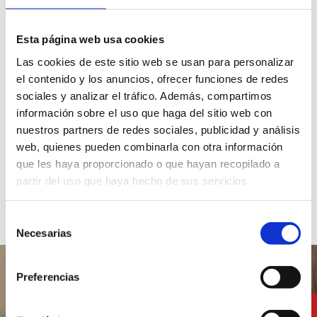
Öffentliche
Parkhäuser
Privatparkplatz
Esta página web usa cookies
Las cookies de este sitio web se usan para personalizar
el contenido y los anuncios, ofrecer funciones de redes
sociales y analizar el tráfico. Además, compartimos
información sobre el uso que haga del sitio web con
nuestros partners de redes sociales, publicidad y análisis
web, quienes pueden combinarla con otra información
Aufladepunkte
que les haya proporcionado o que hayan recopilado a
partir del uso que haya hecho de sus servicios.
Selección
Necesarias
de
consentimiento
Preferencias