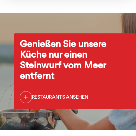
Genießen Sie unsere
Küche nur einen
Steinwurf vom Meer
entfernt
RESTAURANTS ANSEHEN