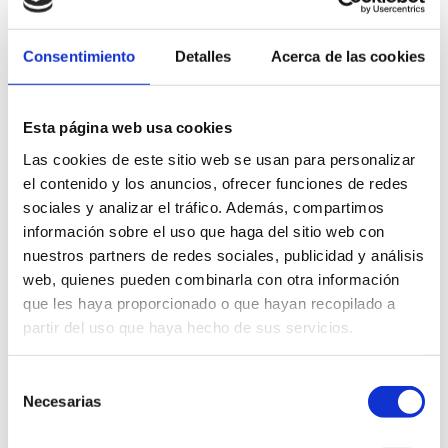
Alle Inhalte der Website (Texte, Bilder, Videos, Design,
Logos, Marken usw.) sind Eigentum der Stadtverwaltung
Consentimiento
Detalles
Acerca de las cookies
von Dénia oder von Dritten, die deren Verwendung
genehmigt haben.
Esta página web usa cookies
Die Vervielfältigung, Verbreitung, öffentliche Wiedergabe
oder Umgestaltung dieser Inhalte ist ohne die
Las cookies de este sitio web se usan para personalizar
ausdrückliche schriftliche Genehmigung der Eigentümer
el contenido y los anuncios, ofrecer funciones de redes
verboten.
sociales y analizar el tráfico. Además, compartimos
información sobre el uso que haga del sitio web con
5. Links
nuestros partners de redes sociales, publicidad y análisis
web, quienes pueden combinarla con otra información
Die Website kann Links zu Seiten von Dritten enthalten.
que les haya proporcionado o que hayan recopilado a
partir del uso que haya hecho de sus servicios.
Die Stadtverwaltung von Dénia übernimmt keine
Verantwortung für die Inhalte, Informationen oder
Dienstleistungen, die auf diesen Seiten erscheinen, die
Selección
Necesarias
de
ausschließlich informativen Charakter haben und keine
consentimiento
Beziehung, Genehmigung oder Befürwortung von Seiten