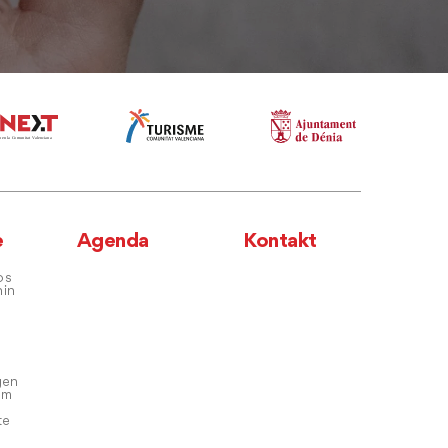
e
Agenda
Kontakt
os
hin
gen
em
te