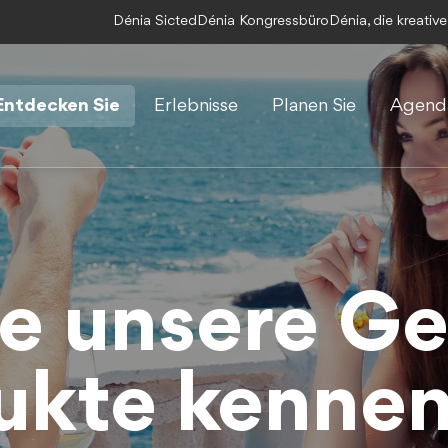
Dénia Sicted
Dénia Kongressbüro
Dénia, die kreativ
te und Produkte kennen
Entdecken Sie
Erlebnisse
Planen Sie
Agend
e unsere Ge
e unsere Ge
e unsere Ge
ukte kenne
ukte kenne
ukte kenne