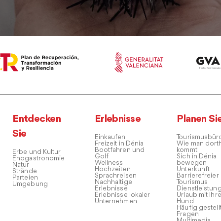
Entdecken
Erlebnisse
Planen Si
Sie
Einkaufen
Tourismusbür
Freizeit in Dénia
Wie man dort
Bootfahren und
kommt
Erbe und Kultur
Golf
Sich in Dénia
Enogastronomie
Wellness
bewegen
Natur
Hochzeiten
Unterkunft
Strände
Sprachreisen
Barrierefreier
Parteien
Nachhaltige
Tourismus
Umgebung
Erlebnisse
Dienstleistun
Erlebnisse lokaler
Urlaub mit Ihr
Unternehmen
Hund
Häufig gestell
Fragen
Multimedia