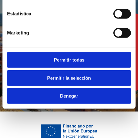
Estadística
Ein Gebiet, in dem
Marketing
Tradition und
Moderne Hand in
Hand gehen
Permitir todas
Permitir la selección
ENTDECKEN SIE DIE REGION
Denegar