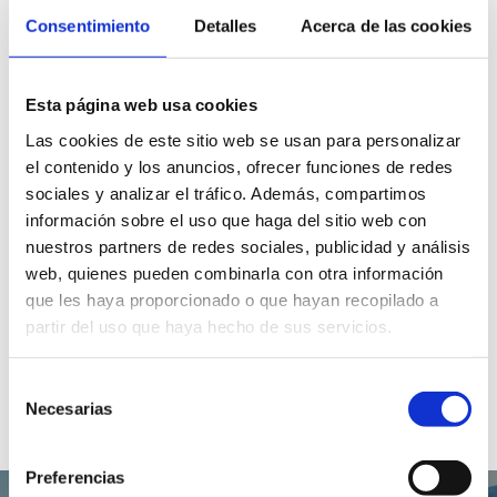
Tiere, sondern fördern auch die Koexistenz zwischen den
Consentimiento
Detalles
Acerca de las cookies
Besitzern und schaffen einen Treffpunkt für alle, die eine
Leidenschaft für Hunde teilen. Mit Spielen, Schatten und
Ruhezonen sind die Hundeparks von Dénia ein
Esta página web usa cookies
unverzichtbarer Halt auf Ihren täglichen Spaziergängen.
Las cookies de este sitio web se usan para personalizar
el contenido y los anuncios, ofrecer funciones de redes
sociales y analizar el tráfico. Además, compartimos
información sobre el uso que haga del sitio web con
nuestros partners de redes sociales, publicidad y análisis
web, quienes pueden combinarla con otra información
que les haya proporcionado o que hayan recopilado a
Torrecremada
La Pedrera
partir del uso que haya hecho de sus servicios.
Hundepark
Hundepark
Selección
Necesarias
de
consentimiento
Preferencias