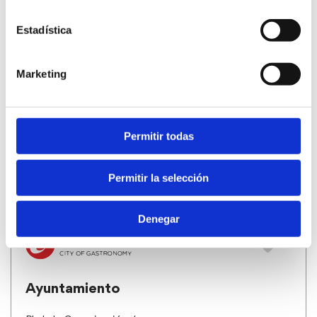
Estadística
Marketing
Autoridad Portuaria
Castell d'Olimbroi, 7
Permitir todas
Tel. 96 642 82 40
Permitir la selección
MEHR INFO
Denegar
Ayuntamiento