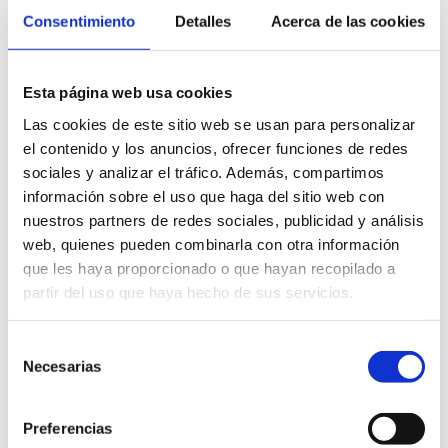
Consentimiento
Detalles
Acerca de las cookies
Apotheke Jorge Colás Vaquero
C/ de la Corona Boreal 11
Esta página web usa cookies
Tel. 965140303
Las cookies de este sitio web se usan para personalizar
MEHR INFO
el contenido y los anuncios, ofrecer funciones de redes
sociales y analizar el tráfico. Además, compartimos
información sobre el uso que haga del sitio web con
nuestros partners de redes sociales, publicidad y análisis
web, quienes pueden combinarla con otra información
que les haya proporcionado o que hayan recopilado a
partir del uso que haya hecho de sus servicios.
Apotheke Natalia Fernández de Retana
Matossi
Selección
Necesarias
Ronda de les Muralles, 4,
de
consentimiento
Tel. 965783242
Preferencias
MEHR INFO