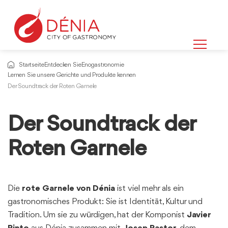
Startseite
Entdecken Sie
Enogastronomie
Lernen Sie unsere Gerichte und Produkte kennen
Der Soundtrack der Roten Garnele
Der Soundtrack der
Informationen
über
Roten Garnele
Die
rote Garnele von Dénia
ist viel mehr als ein
gastronomisches Produkt: Sie ist Identität, Kultur und
Tradition. Um sie zu würdigen, hat der Komponist
Javier