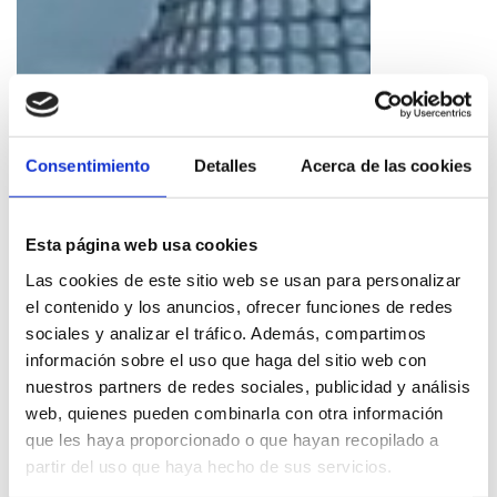
Consentimiento
Detalles
Acerca de las cookies
Esta página web usa cookies
Las cookies de este sitio web se usan para personalizar
el contenido y los anuncios, ofrecer funciones de redes
sociales y analizar el tráfico. Además, compartimos
Bewegung 1. fischen
información sobre el uso que haga del sitio web con
nuestros partners de redes sociales, publicidad y análisis
web, quienes pueden combinarla con otra información
Die Geschichte beginnt auf dem Meer, mit den Fischern,
que les haya proporcionado o que hayan recopilado a
die jede Nacht mit Mauris Boot Mediterranium, begleitet
partir del uso que haya hecho de sus servicios.
von Esteban, José Vicente und Abdul, auf der Suche nach