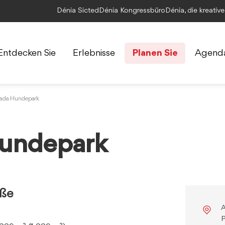
Dénia Sicted
Dénia Kongressbüro
Dénia, die kreativ
Entdecken Sie
Erlebnisse
Planen Sie
Agend
mada Hundepark
Hundepark
öße
A
P