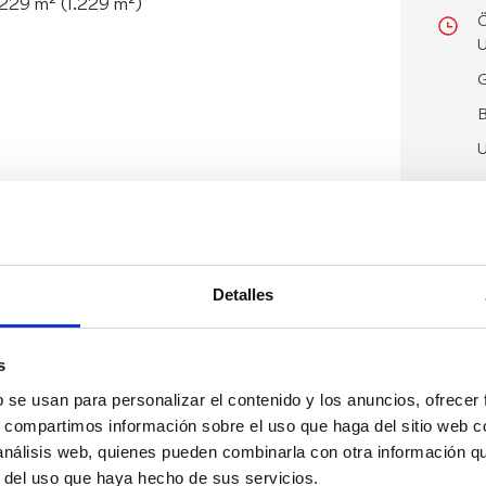
.229 m² (1.229 m²)
Ö
U
G
B
U
Detalles
s
b se usan para personalizar el contenido y los anuncios, ofrecer
s, compartimos información sobre el uso que haga del sitio web 
 análisis web, quienes pueden combinarla con otra información q
r del uso que haya hecho de sus servicios.