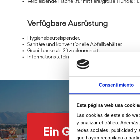
Verbleibende Fläche (für mittlere/große Hunde): 1
Verfügbare Ausrüstung
Hygienebeutelspender.
Sanitäre und konventionelle Abfallbehälter.
Granitbänke als Sitzgelegenheit.
Informationstafeln.
Consentimiento
Esta página web usa cookie
Las cookies de este sitio we
y analizar el tráfico. Ademá
Ein Gebiet, in dem
redes sociales, publicidad y
que hayan recopilado a parti