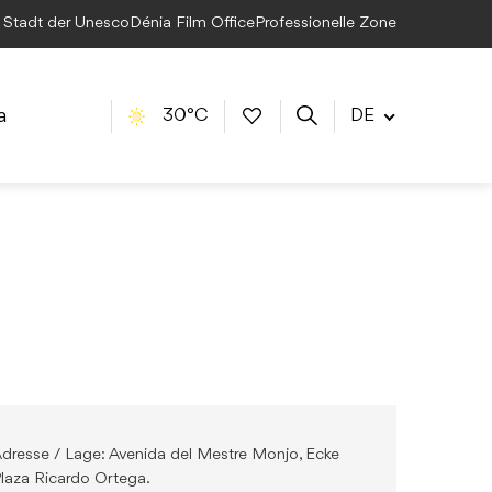
e Stadt der Unesco
Dénia Film Office
Professionelle Zone
a
30°C
DE
dresse / Lage: Avenida del Mestre Monjo, Ecke
laza Ricardo Ortega.