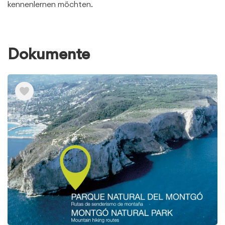
kennenlernen möchten.
Dokumente
Ver
elementos
de
Dokumente