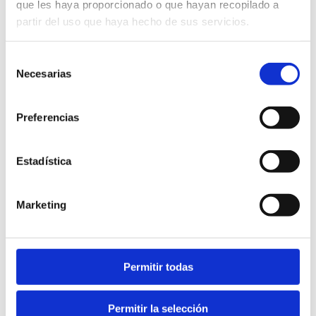
que les haya proporcionado o que hayan recopilado a
partir del uso que haya hecho de sus servicios.
Selección
Necesarias
de
consentimiento
Preferencias
Estadística
Marketing
Tauchen in Dénia (Englische Version)
Permitir todas
Permitir la selección