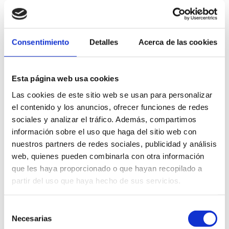
Jede Reiseroute bietet ein komplettes Erlebnis, das
Landschaft, Erinnerung und Kulturerbe miteinander
verbindet und Sie dazu einlädt, Dénia aus einer
authentischen Perspektive und in Verbindung mit seiner
Consentimiento
Detalles
Acerca de las cookies
mediterranen Essenz kennenzulernen.
Esta página web usa cookies
Las cookies de este sitio web se usan para personalizar
el contenido y los anuncios, ofrecer funciones de redes
sociales y analizar el tráfico. Además, compartimos
información sobre el uso que haga del sitio web con
nuestros partners de redes sociales, publicidad y análisis
web, quienes pueden combinarla con otra información
que les haya proporcionado o que hayan recopilado a
partir del uso que haya hecho de sus servicios.
Selección
Necesarias
de