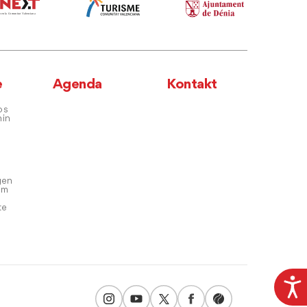
e
Agenda
Kontakt
os
hin
gen
em
te