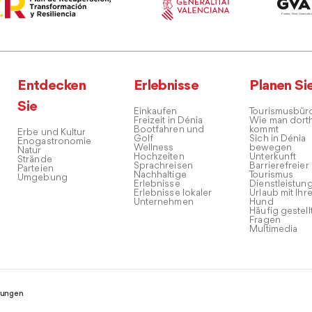
Entdecken
Erlebnisse
Planen Si
Sie
Einkaufen
Tourismusbür
Freizeit in Dénia
Wie man dort
Bootfahren und
kommt
Erbe und Kultur
Golf
Sich in Dénia
Enogastronomie
Wellness
bewegen
Natur
Hochzeiten
Unterkunft
Strände
Sprachreisen
Barrierefreier
Parteien
Nachhaltige
Tourismus
Umgebung
Erlebnisse
Dienstleistun
Erlebnisse lokaler
Urlaub mit Ihr
Unternehmen
Hund
Häufig gestell
Fragen
Multimedia
ungen