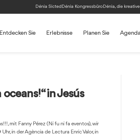
Dénia Sicted
Dénia Kongressbüro
Dénia, die kreativ
Entdecken Sie
Erlebnisse
Planen Sie
Agend
oceans!“ in Jesús
!, mit Fanny Pérez (Ni fu ni fa eventos), wir
Uhr, in der Agència de Lectura Enric Valor, in