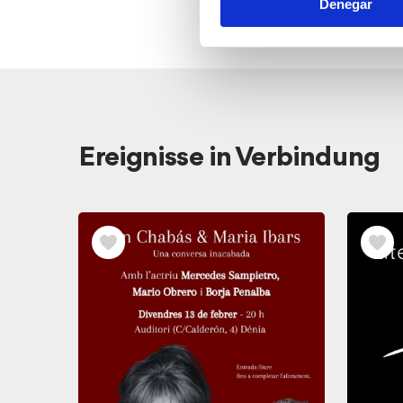
Denegar
Ver
Ereignisse in Verbindung
los
Eventos
relacionados