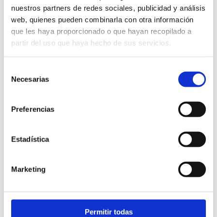
nuestros partners de redes sociales, publicidad y análisis
web, quienes pueden combinarla con otra información
que les haya proporcionado o que hayan recopilado a
C/ Calderón, 4
partir del uso que haya hecho de sus servicios.
Teatro Auditorio
966426165
Selección
cultura@ayto-denia.es
Necesarias
de
consentimiento
Freier Eintritt begrenzt auf die Kapazität des
Veranstaltungsortes
Preferencias
12
Estadística
Marketing
FAVORITOS
Permitir todas