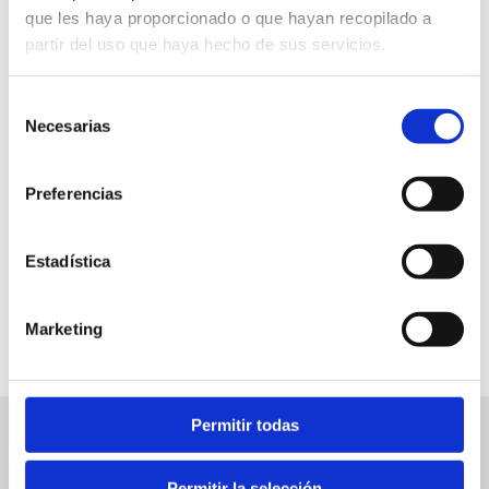
que les haya proporcionado o que hayan recopilado a
partir del uso que haya hecho de sus servicios.
La Xara Bibliothek
Selección
Kostenlos
Necesarias
de
consentimiento
17.30 h
Preferencias
Estadística
FAVORITOS
Marketing
Permitir todas
Ereignisse in Verbindung
Ver
los
Permitir la selección