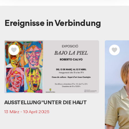
Ereignisse in Verbindung
Ver
los
Eventos
relacionados
AUSSTELLUNG "UNTER DIE HAUT
13 März - 10 April 2025