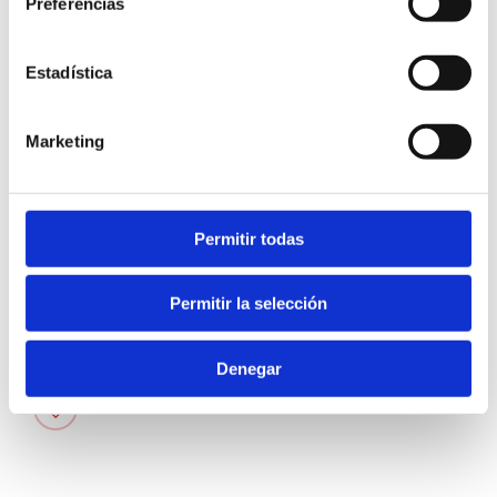
Preferencias
Estadística
Parque de les Bassetes
Marketing
965783656
cultura@ayto-denia.es
Permitir todas
Freier Eintritt
22.30 h
Permitir la selección
Denegar
FAVORITOS