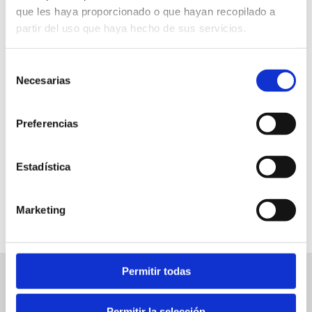
que les haya proporcionado o que hayan recopilado a
partir del uso que haya hecho de sus servicios.
Biblioteca
Selección
Kostenlos
Necesarias
de
consentimiento
19.30 h
Preferencias
Estadística
FAVORITOS
Marketing
Permitir todas
Ereignisse in Verbindung
Ver
los
Permitir la selección