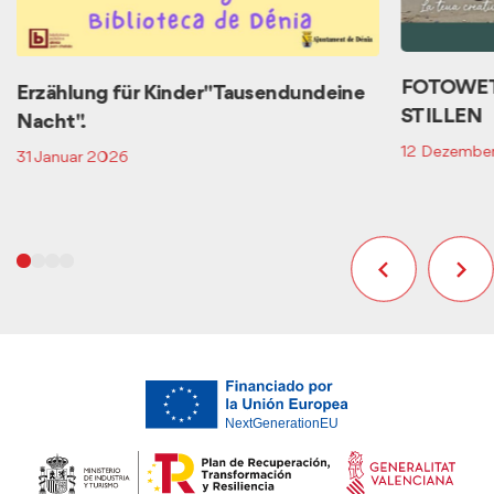
FOTOWE
Erzählung für Kinder "Tausendundeine
STILLEN
Nacht".
12 Dezember
31 Januar 2026