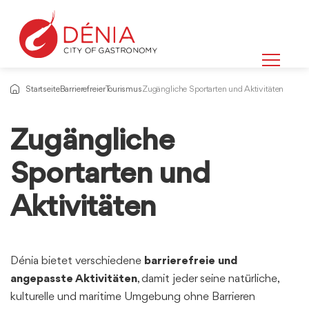
Startseite
Barrierefreier Tourismus
Zugängliche Sportarten und Aktivitäten
Zugängliche
Informationen
über
Sportarten und
Aktivitäten
Dénia bietet verschiedene
barrierefreie und
angepasste Aktivitäten
, damit jeder seine natürliche,
kulturelle und maritime Umgebung ohne Barrieren