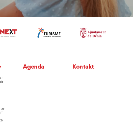
e
Agenda
Kontakt
os
hin
gen
em
te