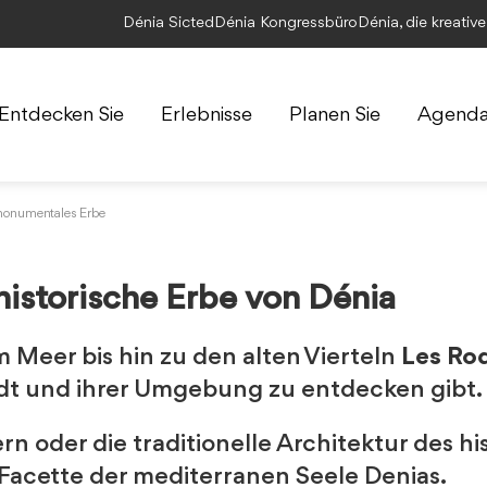
Dénia Sicted
Dénia Kongressbüro
Dénia, die kreativ
Entdecken Sie
Erlebnisse
Planen Sie
Agend
 monumentales Erbe
historische Erbe von Dénia
 Meer bis hin zu den alten Vierteln
Les Ro
tadt und ihrer Umgebung zu entdecken gibt.
n oder die traditionelle Architektur des h
Facette der mediterranen Seele Denias.