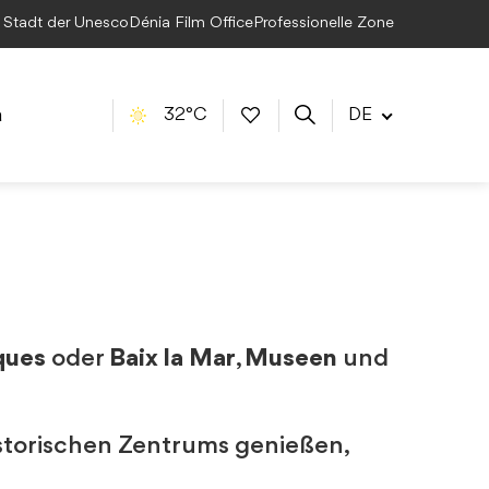
e Stadt der Unesco
Dénia Film Office
Professionelle Zone
a
32°C
DE
ques
oder
Baix la Mar
,
Museen
und
istorischen Zentrums genießen,