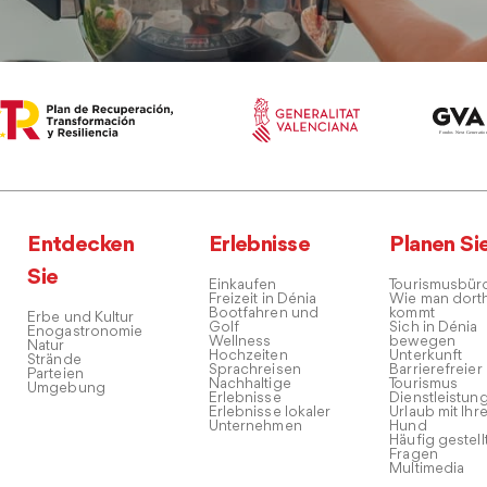
Entdecken
Erlebnisse
Planen Si
Sie
Einkaufen
Tourismusbür
Freizeit in Dénia
Wie man dort
Bootfahren und
kommt
Erbe und Kultur
Golf
Sich in Dénia
Enogastronomie
Wellness
bewegen
Natur
Hochzeiten
Unterkunft
Strände
Sprachreisen
Barrierefreier
Parteien
Nachhaltige
Tourismus
Umgebung
Erlebnisse
Dienstleistun
Erlebnisse lokaler
Urlaub mit Ihr
Unternehmen
Hund
Häufig gestell
Fragen
Multimedia