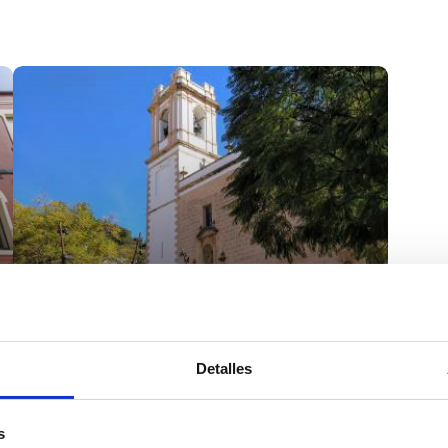
Zugängliche
Detalles
monumentale Routen
s