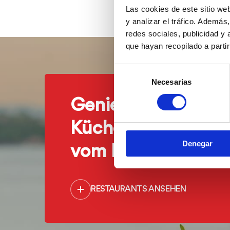
Las cookies de este sitio we
y analizar el tráfico. Ademá
redes sociales, publicidad y
que hayan recopilado a parti
Selección
Necesarias
de
consentimiento
Genießen Sie unse
Küche nur einen St
Denegar
vom Meer entfernt
RESTAURANTS ANSEHEN