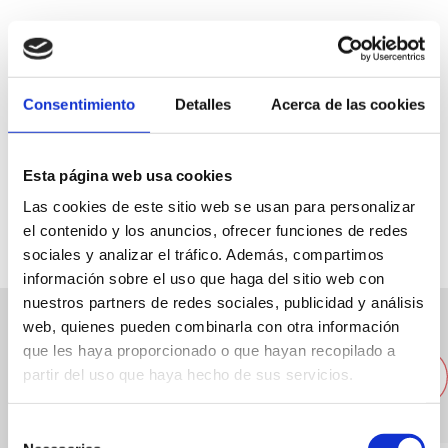
Consentimiento
Detalles
Acerca de las cookies
Plaza. Jaime I, 2
96 5789491
Esta página web usa cookies
cbi@ctv.es
Las cookies de este sitio web se usan para personalizar
el contenido y los anuncios, ofrecer funciones de redes
sociales y analizar el tráfico. Además, compartimos
información sobre el uso que haga del sitio web con
nuestros partners de redes sociales, publicidad y análisis
web, quienes pueden combinarla con otra información
Andere Unternehmen in der
que les haya proporcionado o que hayan recopilado a
partir del uso que haya hecho de sus servicios.
Nähe
Selección