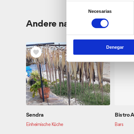
Selección
Necesarias
de
consentimiento
Andere nahegelegene Res
Denegar
Sendra
Bistro 
Einheimische Küche
Bars