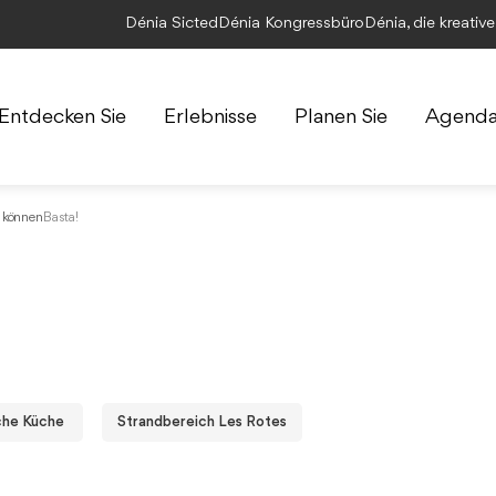
Dénia Sicted
Dénia Kongressbüro
Dénia, die kreativ
Entdecken Sie
Erlebnisse
Planen Sie
Agend
n können
Basta!
che Küche
Strandbereich Les Rotes