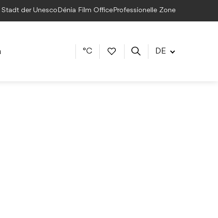
e Stadt der Unesco
Dénia Film Office
Professionelle Zone
a
°C
DE