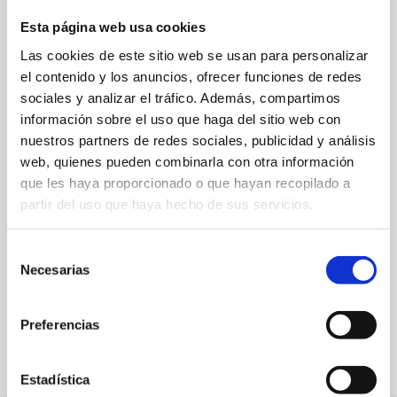
Esta página web usa cookies
Las cookies de este sitio web se usan para personalizar
el contenido y los anuncios, ofrecer funciones de redes
sociales y analizar el tráfico. Además, compartimos
C/ Temple de Sant Telm, 15
información sobre el uso que haga del sitio web con
96 504 27 65 / 603 161 628
nuestros partners de redes sociales, publicidad y análisis
web, quienes pueden combinarla con otra información
denia@amigo24.com
que les haya proporcionado o que hayan recopilado a
partir del uso que haya hecho de sus servicios.
Web
Selección
Necesarias
de
consentimiento
FAVORITOS
Preferencias
Estadística