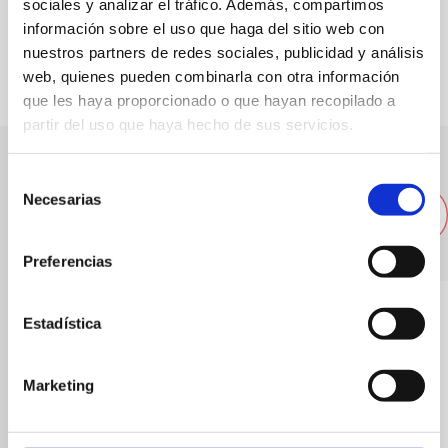
sociales y analizar el tráfico. Además, compartimos
FAVORITOS
información sobre el uso que haga del sitio web con
nuestros partners de redes sociales, publicidad y análisis
web, quienes pueden combinarla con otra información
que les haya proporcionado o que hayan recopilado a
partir del uso que haya hecho de sus servicios.
Selección
Andere nahegelegene
Necesarias
de
Restaurants
consentimiento
Preferencias
Estadística
Marketing