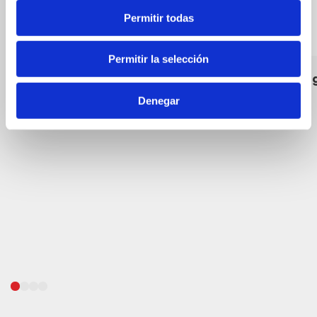
Permitir todas
Permitir la selección
Parking Centro Mar I
Les formi
Denegar
Bars