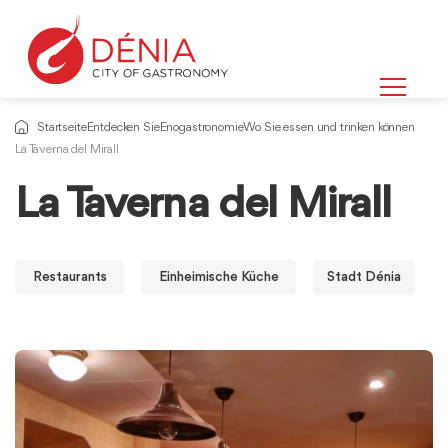
Startseite
Entdecken Sie
Enogastronomie
Wo Sie essen und trinken können
La Taverna del Mirall
La Taverna del Mirall
Restaurants
Einheimische Küche
Stadt Dénia