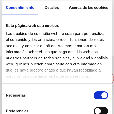
Consentimiento
Detalles
Acerca de las cookies
Avda. Joan Fuster, 28ª
Esta página web usa cookies
96 5789294
Las cookies de este sitio web se usan para personalizar
el contenido y los anuncios, ofrecer funciones de redes
sociales y analizar el tráfico. Además, compartimos
información sobre el uso que haga del sitio web con
nuestros partners de redes sociales, publicidad y análisis
web, quienes pueden combinarla con otra información
Andere nahegelegene
que les haya proporcionado o que hayan recopilado a
partir del uso que haya hecho de sus servicios.
Restaurants
Selección
Necesarias
de
consentimiento
Preferencias