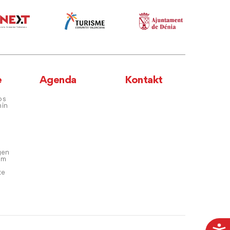
e
Agenda
Kontakt
os
hin
gen
em
te