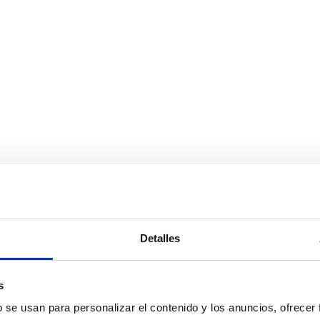
Detalles
er Nähe
s
b se usan para personalizar el contenido y los anuncios, ofrecer