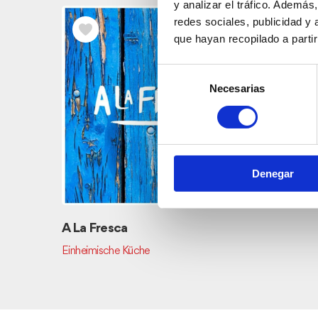
y analizar el tráfico. Ademá
redes sociales, publicidad y
que hayan recopilado a parti
Selección
Necesarias
de
consentimiento
Mercadi
Denegar
A La Fresca
Einheimische Küche