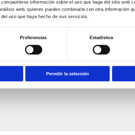
s, compartimos información sobre el uso que haga del sitio web 
 análisis web, quienes pueden combinarla con otra información q
r del uso que haya hecho de sus servicios.
Preferencias
Estadística
llo semanal del lunes
Permitir la selección
Tasca Les Monges
Einheimische Küche