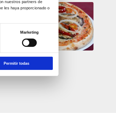
con nuestros partners de
ue les haya proporcionado o
Marketing
Lugano
Permitir todas
Italienische Küche
A La Fre
Einheimisc