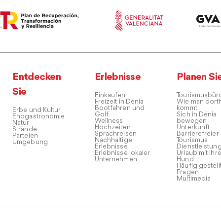
Entdecken
Erlebnisse
Planen Si
Sie
Einkaufen
Tourismusbür
Freizeit in Dénia
Wie man dort
Bootfahren und
kommt
Erbe und Kultur
Golf
Sich in Dénia
Enogastronomie
Wellness
bewegen
Natur
Hochzeiten
Unterkunft
Strände
Sprachreisen
Barrierefreier
Parteien
Nachhaltige
Tourismus
Umgebung
Erlebnisse
Dienstleistun
Erlebnisse lokaler
Urlaub mit Ihr
Unternehmen
Hund
Häufig gestell
Fragen
Multimedia