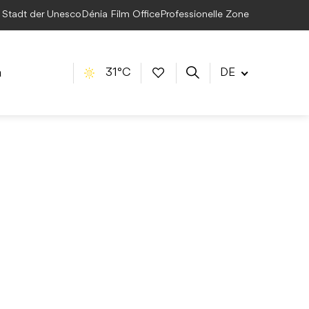
e Stadt der Unesco
Dénia Film Office
Professionelle Zone
a
31°C
DE