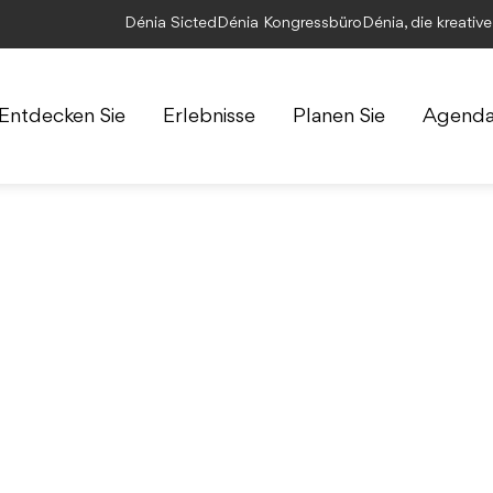
Dénia Sicted
Dénia Kongressbüro
Dénia, die kreativ
Entdecken Sie
Erlebnisse
Planen Sie
Agend